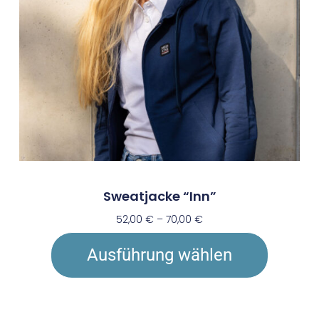
Sweatjacke “Inn”
52,00
€
–
70,00
€
Ausführung wählen